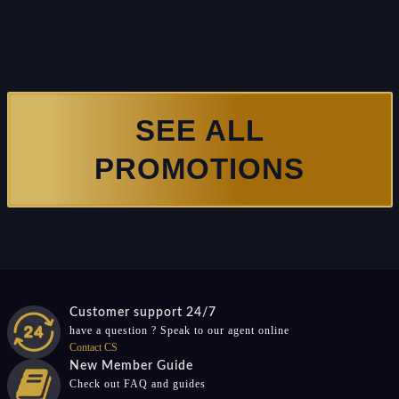
SEE ALL
PROMOTIONS
Customer support 24/7
have a question ? Speak to our agent online
Contact CS
New Member Guide
Check out FAQ and guides