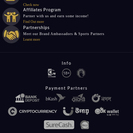
Check now
Affiliates Program
Partner with us and earn some income!
Find Out more
Partnerships
Meet our Brand Ambassadors & Sports Partners
Learnt more
Info
Payment Partners