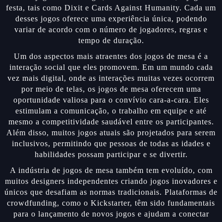
festa, tais como Dixit e Cards Against Humanity. Cada um
desses jogos oferece uma experiência única, podendo
variar de acordo com o número de jogadores, regras e
tempo de duração.
Um dos aspectos mais atraentes dos jogos de mesa é a
interação social que eles promovem. Em um mundo cada
vez mais digital, onde as interações muitas vezes ocorrem
por meio de telas, os jogos de mesa oferecem uma
oportunidade valiosa para o convívio cara-a-cara. Eles
estimulam a comunicação, o trabalho em equipe e até
mesmo a competitividade saudável entre os participantes.
Além disso, muitos jogos atuais são projetados para serem
inclusivos, permitindo que pessoas de todas as idades e
habilidades possam participar e se divertir.
A indústria de jogos de mesa também tem evoluído, com
muitos designers independentes criando jogos inovadores e
únicos que desafiam as normas tradicionais. Plataformas de
crowdfunding, como o Kickstarter, têm sido fundamentais
para o lançamento de novos jogos e ajudam a conectar