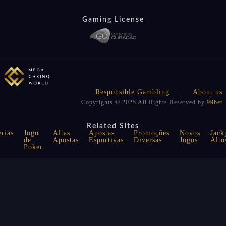
Gaming License
Responsible Gambling
About us
Copyrights © 2025 All Rights Reserved by
99bet
Related Sites
rias
Jogo
Altas
Apostas
Promoções
Novos
Jack
de
Apostas
Esportivas
Diversas
Jogos
Alto
Poker